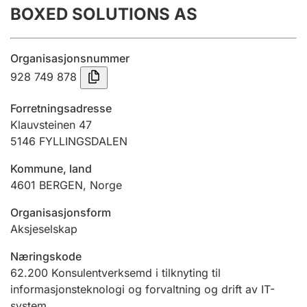
BOXED SOLUTIONS AS
Årsrekneskap
Innsending og forseinkingsgebyr
Organisasjonsnummer
928 749 878
Tinglysing
Forretningsadresse
Klauvsteinen 47
5146
FYLLINGSDALEN
Jeger
Betaling og jegeravgiftskort
Kommune, land
4601
BERGEN
,
Norge
Ektepaktrettleiaren
Organisasjonsform
Aksjeselskap
Næringskode
Andre tema
62.200
Konsulentverksemd i tilknyting til
informasjonsteknologi og forvaltning og drift av IT-
system