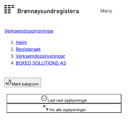
Hopp
Meny
Registersøk
til
Søk
Velg språk
innhald
Verksemdopplysningar
Aksjeselskap
Registrere, endre, slette
Heim
Registersøk
Verksemdopplysningar
Enkeltpersonføretak
BOXED SOLUTIONS AS
Registrere, endre, slette
Mørk bakgrunn
Lag og foreining
Registrere, endre, slette
Opplysninger er skjult
Last ned opplysningar
Vis alle opplysninger
Fleire organisasjonsformer