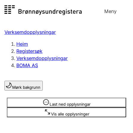
Hopp
Meny
Registersøk
til
Søk
Velg språk
innhald
Verksemdopplysningar
Aksjeselskap
Registrere, endre, slette
Heim
Registersøk
Verksemdopplysningar
Enkeltpersonføretak
BOMA AS
Registrere, endre, slette
Mørk bakgrunn
Lag og foreining
Registrere, endre, slette
Opplysninger er skjult
Last ned opplysningar
Vis alle opplysninger
Fleire organisasjonsformer