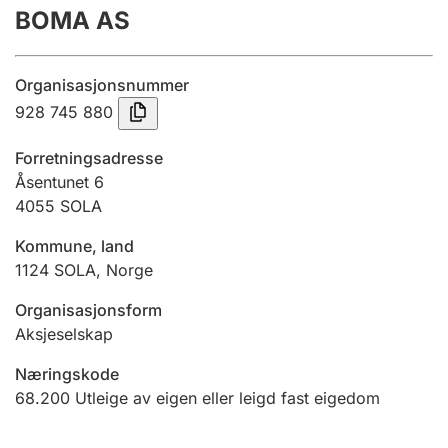
BOMA AS
Årsrekneskap
Innsending og forseinkingsgebyr
Organisasjonsnummer
928 745 880
Tinglysing
Forretningsadresse
Åsentunet 6
4055
SOLA
Jeger
Betaling og jegeravgiftskort
Kommune, land
1124
SOLA
,
Norge
Ektepaktrettleiaren
Organisasjonsform
Aksjeselskap
Næringskode
Andre tema
68.200
Utleige av eigen eller leigd fast eigedom