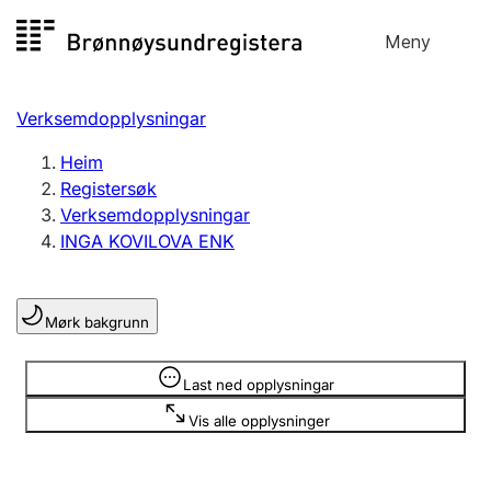
Hopp
Meny
Registersøk
til
Søk
Velg språk
innhald
Verksemdopplysningar
Aksjeselskap
Registrere, endre, slette
Heim
Registersøk
Verksemdopplysningar
Enkeltpersonføretak
INGA KOVILOVA ENK
Registrere, endre, slette
Mørk bakgrunn
Lag og foreining
Registrere, endre, slette
Opplysninger er skjult
Last ned opplysningar
Vis alle opplysninger
Fleire organisasjonsformer