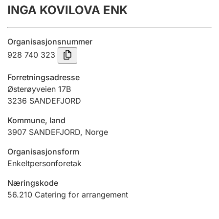
INGA KOVILOVA ENK
Årsrekneskap
Innsending og forseinkingsgebyr
Organisasjonsnummer
928 740 323
Tinglysing
Forretningsadresse
Østerøyveien 17B
3236
SANDEFJORD
Jeger
Betaling og jegeravgiftskort
Kommune, land
3907
SANDEFJORD
,
Norge
Ektepaktrettleiaren
Organisasjonsform
Enkeltpersonforetak
Næringskode
Andre tema
56.210
Catering for arrangement