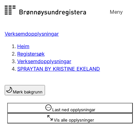
Hopp
Meny
Registersøk
til
Søk
Velg språk
innhald
Verksemdopplysningar
Aksjeselskap
Registrere, endre, slette
Heim
Registersøk
Verksemdopplysningar
Enkeltpersonføretak
SPRAYTAN BY KRISTINE EKELAND
Registrere, endre, slette
Mørk bakgrunn
Lag og foreining
Registrere, endre, slette
Opplysninger er skjult
Last ned opplysningar
Vis alle opplysninger
Fleire organisasjonsformer