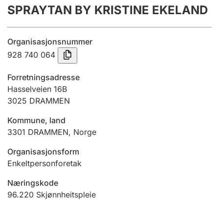
SPRAYTAN BY KRISTINE EKELAND
Årsrekneskap
Innsending og forseinkingsgebyr
Organisasjonsnummer
928 740 064
Tinglysing
Forretningsadresse
Hasselveien 16B
3025
DRAMMEN
Jeger
Betaling og jegeravgiftskort
Kommune, land
3301
DRAMMEN
,
Norge
Ektepaktrettleiaren
Organisasjonsform
Enkeltpersonforetak
Næringskode
Andre tema
96.220
Skjønnheitspleie