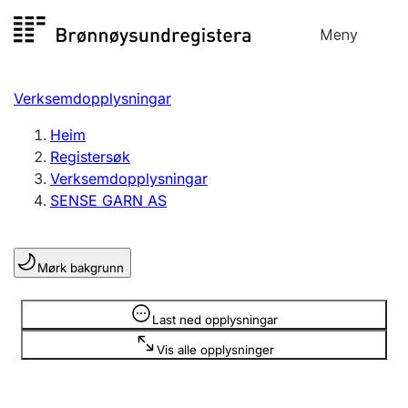
Hopp
Meny
Registersøk
til
Søk
Velg språk
innhald
Verksemdopplysningar
Aksjeselskap
Registrere, endre, slette
Heim
Registersøk
Verksemdopplysningar
Enkeltpersonføretak
SENSE GARN AS
Registrere, endre, slette
Mørk bakgrunn
Lag og foreining
Registrere, endre, slette
Opplysninger er skjult
Last ned opplysningar
Vis alle opplysninger
Fleire organisasjonsformer