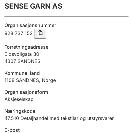
SENSE GARN AS
Årsrekneskap
Innsending og forseinkingsgebyr
Organisasjonsnummer
928 737 152
Tinglysing
Forretningsadresse
Eidsvollgata 30
4307
SANDNES
Jeger
Betaling og jegeravgiftskort
Kommune, land
1108
SANDNES
,
Norge
Ektepaktrettleiaren
Organisasjonsform
Aksjeselskap
Næringskode
Andre tema
47.510
Detaljhandel med tekstilar og utstyrsvarer
E-post