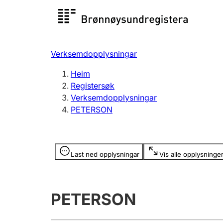
Registersøk
Aksjesel
Registrer
Verksemdopplysningar
Lag og foreining
Fleire
Heim
Registrere, endre, slette
organisa
Registersøk
Verksemdopplysningar
PETERSON
Tinglysing
Jeger
Betaling 
Opplysninger er skjult
Last ned opplysningar
Vis alle opplysninge
Andre tema
PETERSON