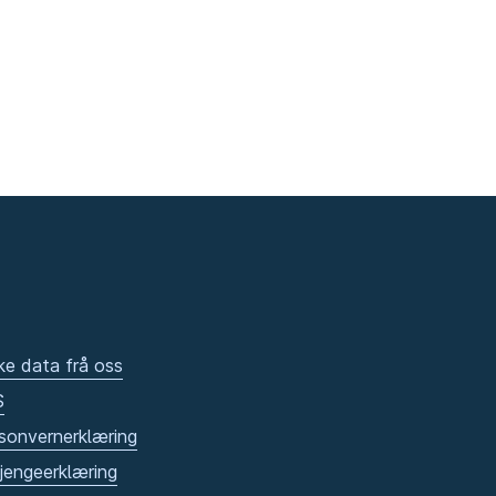
ke data frå oss
S
sonvernerklæring
gjengeerklæring