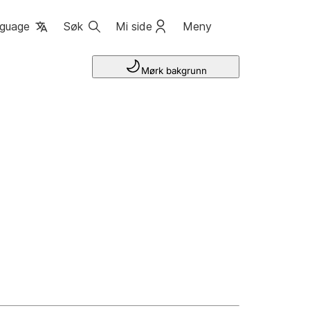
guage
Søk
Mi side
Meny
Mørk bakgrunn