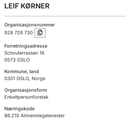
LEIF KØRNER
Årsrekneskap
Innsending og forseinkingsgebyr
Organisasjonsnummer
928 728 730
Tinglysing
Forretningsadresse
Schouterrassen 16
0573
OSLO
Jeger
Betaling og jegeravgiftskort
Kommune, land
0301
OSLO
,
Norge
Ektepaktrettleiaren
Organisasjonsform
Enkeltpersonforetak
Næringskode
Andre tema
86.210
Allmennlegetenester