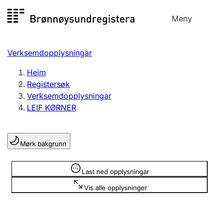
Hopp
Meny
Registersøk
til
Søk
Velg språk
innhald
Verksemdopplysningar
Aksjeselskap
Registrere, endre, slette
Heim
Registersøk
Verksemdopplysningar
Enkeltpersonføretak
LEIF KØRNER
Registrere, endre, slette
Mørk bakgrunn
Lag og foreining
Registrere, endre, slette
Opplysninger er skjult
Last ned opplysningar
Vis alle opplysninger
Fleire organisasjonsformer