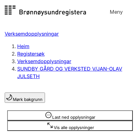
Hopp
Meny
Registersøk
til
Søk
Velg språk
innhald
Verksemdopplysningar
Aksjeselskap
Registrere, endre, slette
Heim
Registersøk
Verksemdopplysningar
Enkeltpersonføretak
SUNDBY GÅRD OG VERKSTED V/JAN-OLAV
Registrere, endre, slette
JULSETH
Lag og foreining
Mørk bakgrunn
Registrere, endre, slette
Opplysninger er skjult
Last ned opplysningar
Fleire organisasjonsformer
Vis alle opplysninger