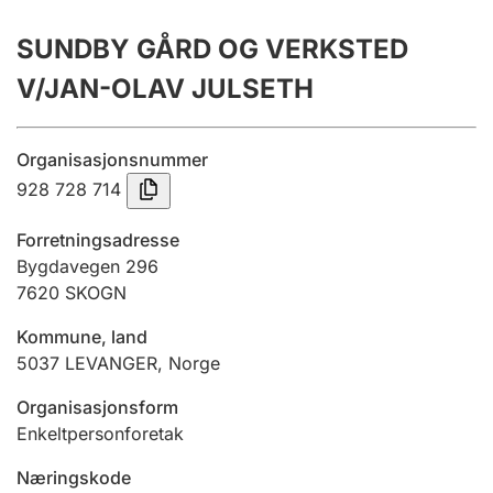
Årsrekneskap
SUNDBY GÅRD OG VERKSTED
Innsending og forseinkingsgebyr
V/JAN-OLAV JULSETH
Tinglysing
Organisasjonsnummer
928 728 714
Jeger
Forretningsadresse
Betaling og jegeravgiftskort
Bygdavegen 296
7620
SKOGN
Kommune, land
Ektepaktrettleiaren
5037
LEVANGER
,
Norge
Organisasjonsform
Andre tema
Enkeltpersonforetak
Næringskode