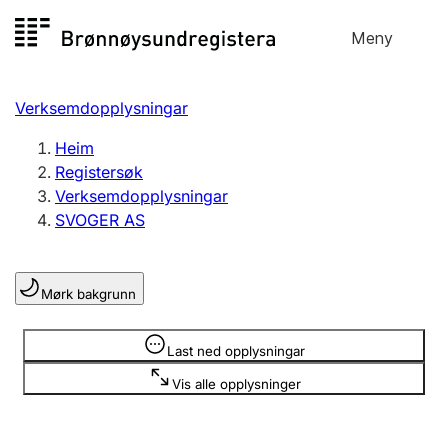
Hopp
Meny
Registersøk
til
Søk
Velg språk
innhald
Verksemdopplysningar
Aksjeselskap
Registrere, endre, slette
Heim
Registersøk
Verksemdopplysningar
Enkeltpersonføretak
SVOGER AS
Registrere, endre, slette
Mørk bakgrunn
Lag og foreining
Registrere, endre, slette
Opplysninger er skjult
Last ned opplysningar
Vis alle opplysninger
Fleire organisasjonsformer