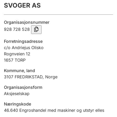
SVOGER AS
Årsrekneskap
Innsending og forseinkingsgebyr
Organisasjonsnummer
928 728 528
Tinglysing
Forretningsadresse
c/o Andriejus Olisko
Rognveien 12
Jeger
1657
TORP
Betaling og jegeravgiftskort
Kommune, land
3107
FREDRIKSTAD
,
Norge
Ektepaktrettleiaren
Organisasjonsform
Aksjeselskap
Andre tema
Næringskode
46.640
Engroshandel med maskiner og utstyr elles