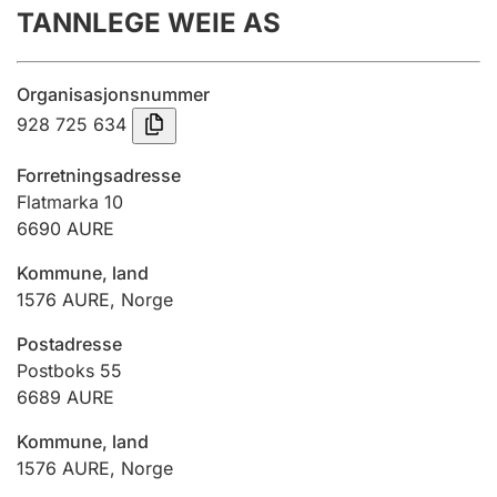
TANNLEGE WEIE AS
Årsrekneskap
Innsending og forseinkingsgebyr
Organisasjonsnummer
928 725 634
Tinglysing
Forretningsadresse
Flatmarka 10
6690
AURE
Jeger
Betaling og jegeravgiftskort
Kommune, land
1576
AURE
,
Norge
Ektepaktrettleiaren
Postadresse
Postboks 55
6689
AURE
Andre tema
Kommune, land
1576
AURE
,
Norge