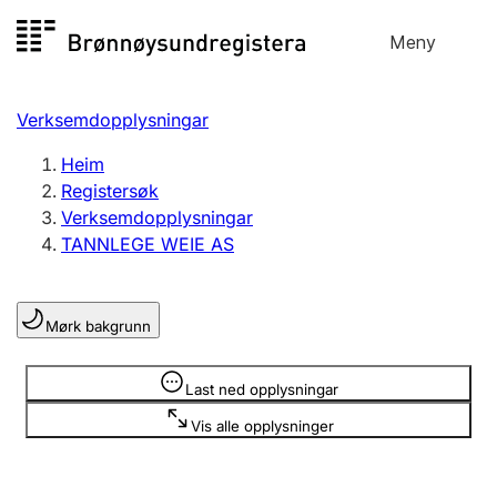
Hopp
Meny
Registersøk
til
Søk
Velg språk
innhald
Verksemdopplysningar
Aksjeselskap
Registrere, endre, slette
Heim
Registersøk
Verksemdopplysningar
Enkeltpersonføretak
TANNLEGE WEIE AS
Registrere, endre, slette
Mørk bakgrunn
Lag og foreining
Registrere, endre, slette
Opplysninger er skjult
Last ned opplysningar
Vis alle opplysninger
Fleire organisasjonsformer