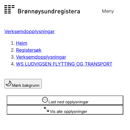
Hopp
Meny
Registersøk
til
Søk
Velg språk
innhald
Verksemdopplysningar
Aksjeselskap
Registrere, endre, slette
Heim
Registersøk
Verksemdopplysningar
Enkeltpersonføretak
WS LUDVIGSEN FLYTTING OG TRANSPORT
Registrere, endre, slette
Mørk bakgrunn
Lag og foreining
Registrere, endre, slette
Opplysninger er skjult
Last ned opplysningar
Vis alle opplysninger
Fleire organisasjonsformer