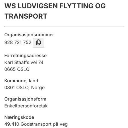
WS LUDVIGSEN FLYTTING OG
Årsrekneskap
TRANSPORT
Innsending og forseinkingsgebyr
Organisasjonsnummer
Tinglysing
928 721 752
Forretningsadresse
Jeger
Karl Staaffs vei 74
Betaling og jegeravgiftskort
0665
OSLO
Kommune, land
0301
OSLO
,
Norge
Ektepaktrettleiaren
Organisasjonsform
Enkeltpersonforetak
Andre tema
Næringskode
49.410
Godstransport på veg