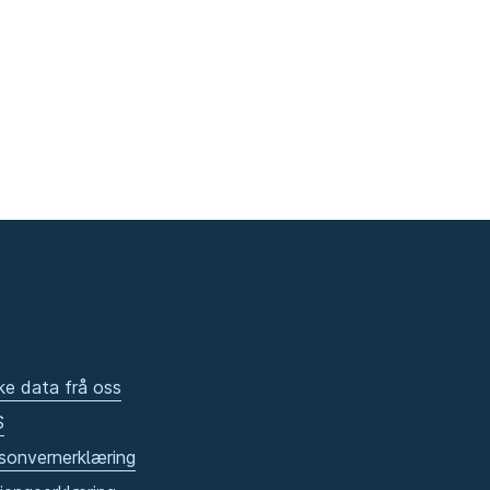
ke data frå oss
S
sonvernerklæring