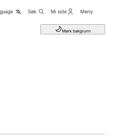
guage
Søk
Mi side
Meny
Mørk bakgrunn