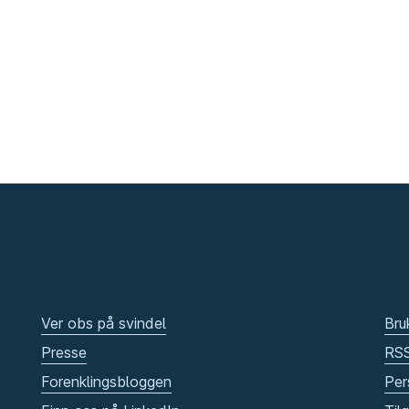
Ver obs på svindel
Bru
Presse
RS
Forenklingsbloggen
Per