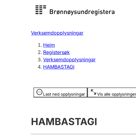
Registersøk
Aksjesel
Registrer
Verksemdopplysningar
Lag og foreining
Fleire
Heim
Registrere, endre, slette
organisa
Registersøk
Verksemdopplysningar
HAMBASTAGI
Tinglysing
Jeger
Betaling 
Opplysninger er skjult
Last ned opplysningar
Vis alle opplysninge
Andre tema
HAMBASTAGI