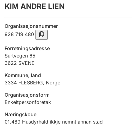
KIM ANDRE LIEN
Årsrekneskap
Innsending og forseinkingsgebyr
Organisasjonsnummer
928 719 480
Tinglysing
Forretningsadresse
Surtvegen 65
3622
SVENE
Jeger
Betaling og jegeravgiftskort
Kommune, land
3334
FLESBERG
,
Norge
Ektepaktrettleiaren
Organisasjonsform
Enkeltpersonforetak
Næringskode
Andre tema
01.489
Husdyrhald ikkje nemnt annan stad