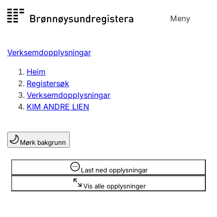
Hopp
Meny
Registersøk
til
Søk
Velg språk
innhald
Verksemdopplysningar
Aksjeselskap
Registrere, endre, slette
Heim
Registersøk
Verksemdopplysningar
Enkeltpersonføretak
KIM ANDRE LIEN
Registrere, endre, slette
Mørk bakgrunn
Lag og foreining
Registrere, endre, slette
Opplysninger er skjult
Last ned opplysningar
Vis alle opplysninger
Fleire organisasjonsformer