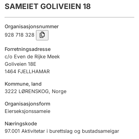
SAMEIET GOLIVEIEN 18
Årsrekneskap
Innsending og forseinkingsgebyr
Organisasjonsnummer
928 718 328
Tinglysing
Forretningsadresse
c/o Even de Rijke Meek
Goliveien 18E
Jeger
1464
FJELLHAMAR
Betaling og jegeravgiftskort
Kommune, land
3222
LØRENSKOG
,
Norge
Ektepaktrettleiaren
Organisasjonsform
Eierseksjonssameie
Andre tema
Næringskode
97.001
Aktivitetar i burettslag og bustadsameigar