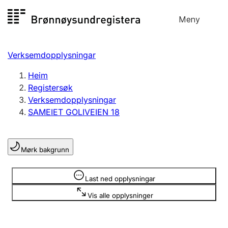
Hopp
Meny
Registersøk
til
Søk
Velg språk
innhald
Verksemdopplysningar
Aksjeselskap
Registrere, endre, slette
Heim
Registersøk
Verksemdopplysningar
Enkeltpersonføretak
SAMEIET GOLIVEIEN 18
Registrere, endre, slette
Mørk bakgrunn
Lag og foreining
Registrere, endre, slette
Opplysninger er skjult
Last ned opplysningar
Vis alle opplysninger
Fleire organisasjonsformer