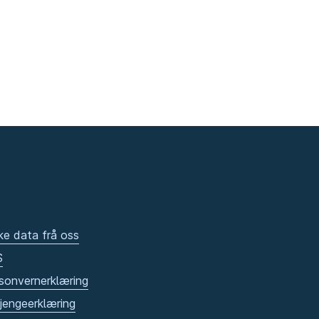
ke data frå oss
S
sonvernerklæring
gjengeerklæring