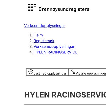
Registersøk
Aksjesel
Registrer
Verksemdopplysningar
Lag og foreining
Fleire
Heim
Registrere, endre, slette
organisa
Registersøk
Verksemdopplysningar
HYLEN RACINGSERVICE
Tinglysing
Jeger
Betaling 
Opplysninger er skjult
Last ned opplysningar
Vis alle opplysninge
Andre tema
HYLEN RACINGSERVI