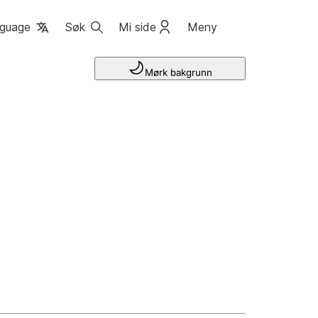
guage
Søk
Mi side
Meny
Mørk bakgrunn