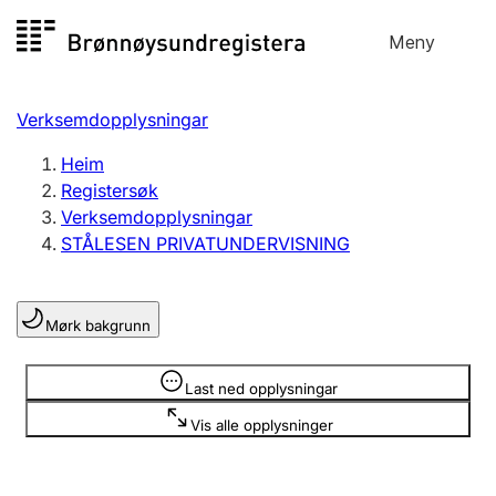
Hopp
Meny
Registersøk
til
Søk
Velg språk
innhald
Verksemdopplysningar
Aksjeselskap
Registrere, endre, slette
Heim
Registersøk
Verksemdopplysningar
Enkeltpersonføretak
STÅLESEN PRIVATUNDERVISNING
Registrere, endre, slette
Mørk bakgrunn
Lag og foreining
Registrere, endre, slette
Opplysninger er skjult
Last ned opplysningar
Vis alle opplysninger
Fleire organisasjonsformer