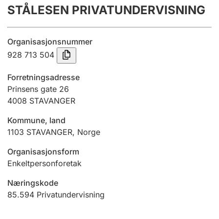
STÅLESEN PRIVATUNDERVISNING
Årsrekneskap
Innsending og forseinkingsgebyr
Organisasjonsnummer
928 713 504
Tinglysing
Forretningsadresse
Prinsens gate 26
4008
STAVANGER
Jeger
Betaling og jegeravgiftskort
Kommune, land
1103
STAVANGER
,
Norge
Ektepaktrettleiaren
Organisasjonsform
Enkeltpersonforetak
Næringskode
Andre tema
85.594
Privatundervisning