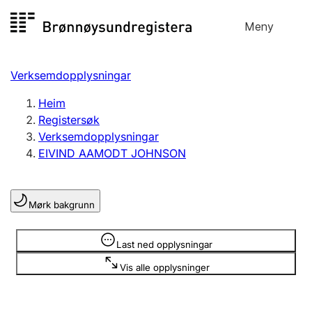
Hopp
Meny
Registersøk
til
Søk
Velg språk
innhald
Verksemdopplysningar
Aksjeselskap
Registrere, endre, slette
Heim
Registersøk
Verksemdopplysningar
Enkeltpersonføretak
EIVIND AAMODT JOHNSON
Registrere, endre, slette
Mørk bakgrunn
Lag og foreining
Registrere, endre, slette
Opplysninger er skjult
Last ned opplysningar
Vis alle opplysninger
Fleire organisasjonsformer