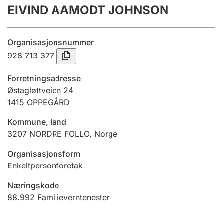
EIVIND AAMODT JOHNSON
Årsrekneskap
Innsending og forseinkingsgebyr
Organisasjonsnummer
928 713 377
Tinglysing
Forretningsadresse
Østagløttveien 24
1415
OPPEGÅRD
Jeger
Betaling og jegeravgiftskort
Kommune, land
3207
NORDRE FOLLO
,
Norge
Ektepaktrettleiaren
Organisasjonsform
Enkeltpersonforetak
Næringskode
Andre tema
88.992
Familieverntenester