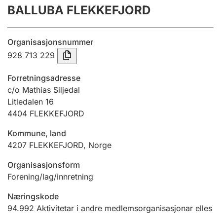
BALLUBA FLEKKEFJORD
Årsrekneskap
Innsending og forseinkingsgebyr
Organisasjonsnummer
928 713 229
Tinglysing
Forretningsadresse
c/o Mathias Siljedal
Litledalen 16
Jeger
4404
FLEKKEFJORD
Betaling og jegeravgiftskort
Kommune, land
4207
FLEKKEFJORD
,
Norge
Ektepaktrettleiaren
Organisasjonsform
Forening/lag/innretning
Andre tema
Næringskode
94.992
Aktivitetar i andre medlemsorganisasjonar elles