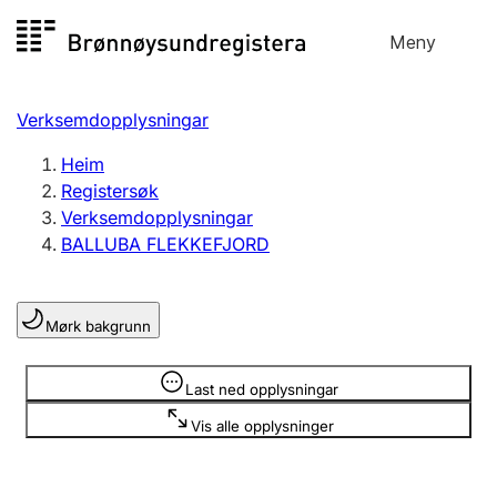
Hopp
Meny
Registersøk
til
Søk
Velg språk
innhald
Verksemdopplysningar
Aksjeselskap
Registrere, endre, slette
Heim
Registersøk
Verksemdopplysningar
Enkeltpersonføretak
BALLUBA FLEKKEFJORD
Registrere, endre, slette
Mørk bakgrunn
Lag og foreining
Registrere, endre, slette
Opplysninger er skjult
Last ned opplysningar
Vis alle opplysninger
Fleire organisasjonsformer