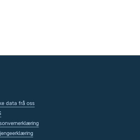
ke data frå oss
S
sonvernerklæring
gjengeerklæring