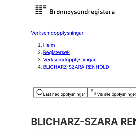
Registersøk
Aksjesel
Registrer
Verksemdopplysningar
Lag og foreining
Fleire
Heim
Registrere, endre, slette
organisa
Registersøk
Verksemdopplysningar
BLICHARZ-SZARA RENHOLD
Tinglysing
Jeger
Betaling 
Opplysninger er skjult
Last ned opplysningar
Vis alle opplysninge
Andre tema
BLICHARZ-SZARA R