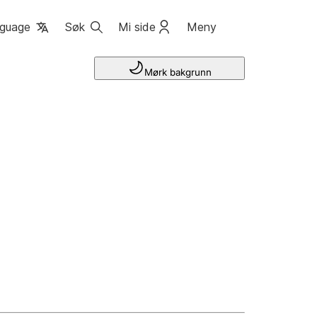
guage
Søk
Mi side
Meny
Mørk bakgrunn