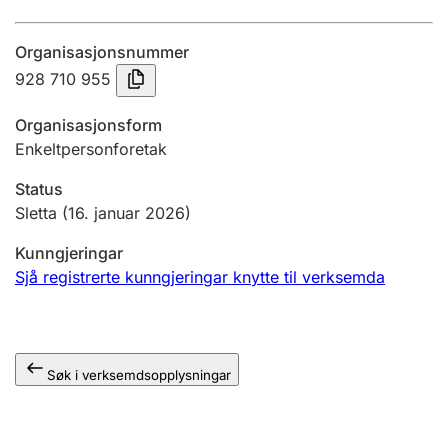
Årsrekneskap
Organisasjonsnummer
Innsending og forseinkingsgebyr
928 710 955
Organisasjonsform
Tinglysing
Enkeltpersonforetak
Status
Jeger
Sletta
(16. januar 2026)
Betaling og jegeravgiftskort
Kunngjeringar
Sjå registrerte kunngjeringar knytte til verksemda
Ektepaktrettleiaren
Søk i verksemdsopplysningar
Andre tema