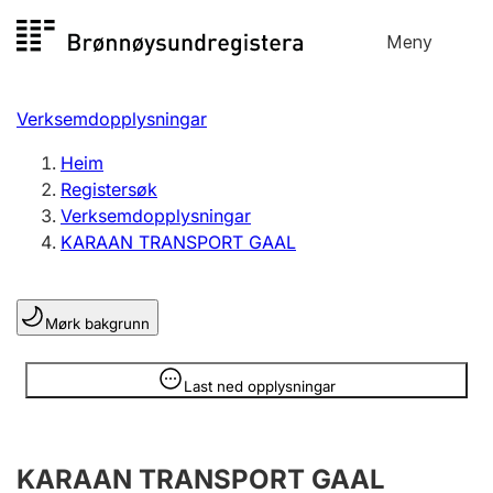
Hopp
Meny
Registersøk
til
Søk
Velg språk
innhald
Verksemdopplysningar
Aksjeselskap
Registrere, endre, slette
Heim
Registersøk
Verksemdopplysningar
Enkeltpersonføretak
KARAAN TRANSPORT GAAL
Registrere, endre, slette
Mørk bakgrunn
Lag og foreining
Registrere, endre, slette
Opplysninger er skjult
Last ned opplysningar
Fleire organisasjonsformer
KARAAN TRANSPORT GAAL