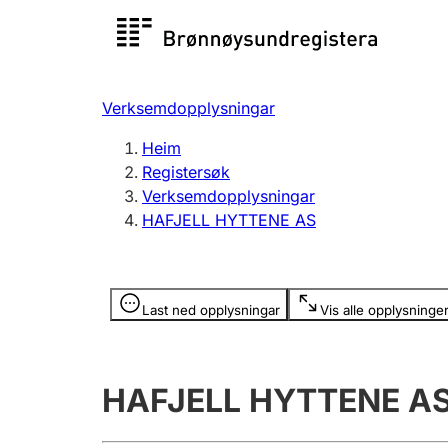
Registersøk
Aksjesel
Registrer
Verksemdopplysningar
Lag og foreining
Fleire
Heim
Registrere, endre, slette
organisa
Registersøk
Verksemdopplysningar
HAFJELL HYTTENE AS
Tinglysing
Jeger
Betaling 
Opplysninger er skjult
Last ned opplysningar
Vis alle opplysninge
Andre tema
HAFJELL HYTTENE A