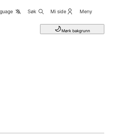
guage
Søk
Mi side
Meny
Mørk bakgrunn