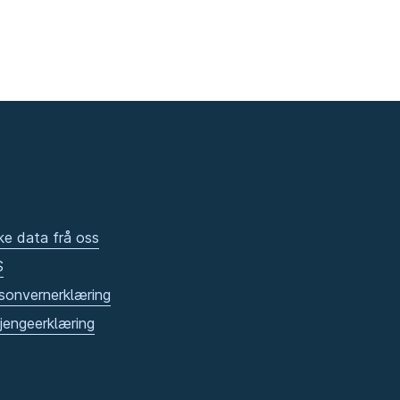
ke data frå oss
S
sonvernerklæring
gjengeerklæring