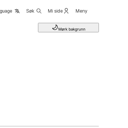
guage
Søk
Mi side
Meny
Mørk bakgrunn