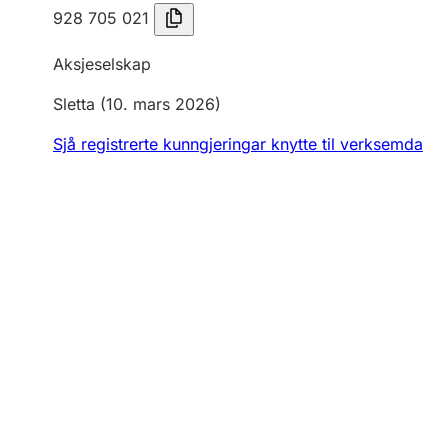
928 705 021
Aksjeselskap
Sletta
(10. mars 2026)
Sjå registrerte kunngjeringar knytte til verksemda