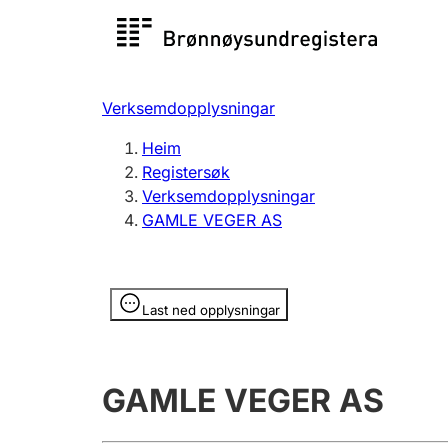
Registersøk
Aksjesel
Registrer
Verksemdopplysningar
Lag og foreining
Fleire
Heim
Registrere, endre, slette
organisa
Registersøk
Verksemdopplysningar
GAMLE VEGER AS
Tinglysing
Jeger
Betaling 
Opplysninger er skjult
Last ned opplysningar
Andre tema
GAMLE VEGER AS