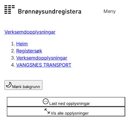
Hopp
Meny
Registersøk
til
Søk
Velg språk
innhald
Verksemdopplysningar
Aksjeselskap
Registrere, endre, slette
Heim
Registersøk
Verksemdopplysningar
Enkeltpersonføretak
VANGSNES TRANSPORT
Registrere, endre, slette
Mørk bakgrunn
Lag og foreining
Registrere, endre, slette
Opplysninger er skjult
Last ned opplysningar
Vis alle opplysninger
Fleire organisasjonsformer