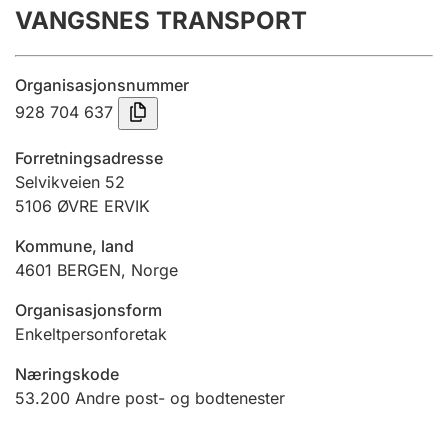
VANGSNES TRANSPORT
Årsrekneskap
Innsending og forseinkingsgebyr
Organisasjonsnummer
928 704 637
Tinglysing
Forretningsadresse
Selvikveien 52
5106
ØVRE ERVIK
Jeger
Betaling og jegeravgiftskort
Kommune, land
4601
BERGEN
,
Norge
Ektepaktrettleiaren
Organisasjonsform
Enkeltpersonforetak
Næringskode
Andre tema
53.200
Andre post- og bodtenester