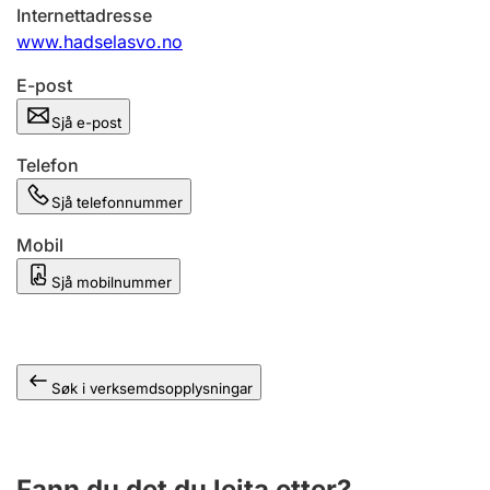
Internettadresse
www.hadselasvo.no
E-post
Sjå e-post
Telefon
Sjå telefonnummer
Mobil
Sjå mobilnummer
Søk i verksemdsopplysningar
Fann du det du leita etter?