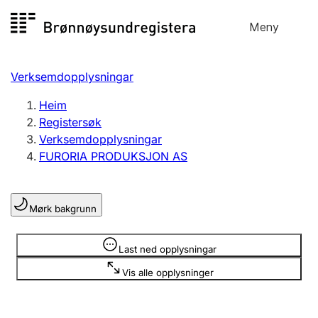
Hopp
Meny
Registersøk
til
Søk
Velg språk
innhald
Verksemdopplysningar
Aksjeselskap
Registrere, endre, slette
Heim
Registersøk
Verksemdopplysningar
Enkeltpersonføretak
FURORIA PRODUKSJON AS
Registrere, endre, slette
Mørk bakgrunn
Lag og foreining
Registrere, endre, slette
Opplysninger er skjult
Last ned opplysningar
Vis alle opplysninger
Fleire organisasjonsformer