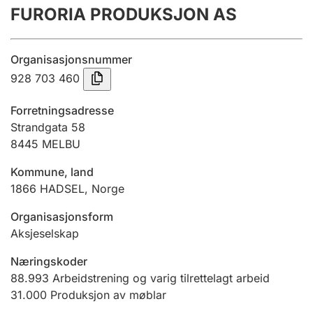
FURORIA PRODUKSJON AS
Årsrekneskap
Innsending og forseinkingsgebyr
Organisasjonsnummer
928 703 460
Tinglysing
Forretningsadresse
Strandgata 58
8445
MELBU
Jeger
Betaling og jegeravgiftskort
Kommune, land
1866
HADSEL
,
Norge
Ektepaktrettleiaren
Organisasjonsform
Aksjeselskap
Næringskoder
Andre tema
88.993
Arbeidstrening og varig tilrettelagt arbeid
31.000
Produksjon av møblar