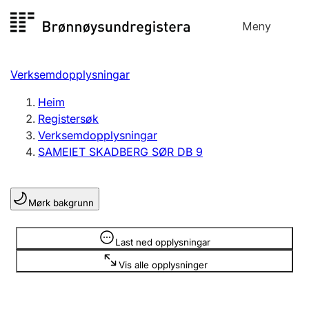
Hopp
Meny
Registersøk
til
Søk
Velg språk
innhald
Verksemdopplysningar
Aksjeselskap
Registrere, endre, slette
Heim
Registersøk
Verksemdopplysningar
Enkeltpersonføretak
SAMEIET SKADBERG SØR DB 9
Registrere, endre, slette
Mørk bakgrunn
Lag og foreining
Registrere, endre, slette
Opplysninger er skjult
Last ned opplysningar
Vis alle opplysninger
Fleire organisasjonsformer