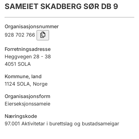
SAMEIET SKADBERG SØR DB 9
Årsrekneskap
Innsending og forseinkingsgebyr
Organisasjonsnummer
928 702 766
Tinglysing
Forretningsadresse
Heggvegen 28 - 38
4051
SOLA
Jeger
Betaling og jegeravgiftskort
Kommune, land
1124
SOLA
,
Norge
Ektepaktrettleiaren
Organisasjonsform
Eierseksjonssameie
Næringskode
Andre tema
97.001
Aktivitetar i burettslag og bustadsameigar