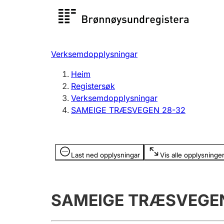
Registersøk
Aksjesel
Registrer
Verksemdopplysningar
Lag og foreining
Fleire
Heim
Registrere, endre, slette
organisa
Registersøk
Verksemdopplysningar
SAMEIGE TRÆSVEGEN 28-32
Tinglysing
Jeger
Betaling 
Opplysninger er skjult
Last ned opplysningar
Vis alle opplysninge
Andre tema
SAMEIGE TRÆSVEGEN