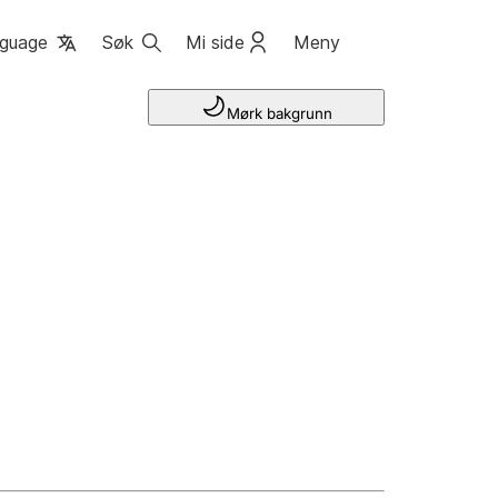
guage
Søk
Mi side
Meny
Mørk bakgrunn