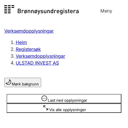
Hopp
Meny
Registersøk
til
Søk
Velg språk
innhald
Verksemdopplysningar
Aksjeselskap
Registrere, endre, slette
Heim
Registersøk
Verksemdopplysningar
Enkeltpersonføretak
ULSTAD INVEST AS
Registrere, endre, slette
Mørk bakgrunn
Lag og foreining
Registrere, endre, slette
Opplysninger er skjult
Last ned opplysningar
Vis alle opplysninger
Fleire organisasjonsformer