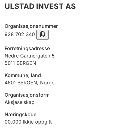
ULSTAD INVEST AS
Årsrekneskap
Innsending og forseinkingsgebyr
Organisasjonsnummer
928 702 340
Tinglysing
Forretningsadresse
Nedre Gartnergaten 5
5011
BERGEN
Jeger
Betaling og jegeravgiftskort
Kommune, land
4601
BERGEN
,
Norge
Ektepaktrettleiaren
Organisasjonsform
Aksjeselskap
Næringskode
Andre tema
00.000
Ikkje oppgitt