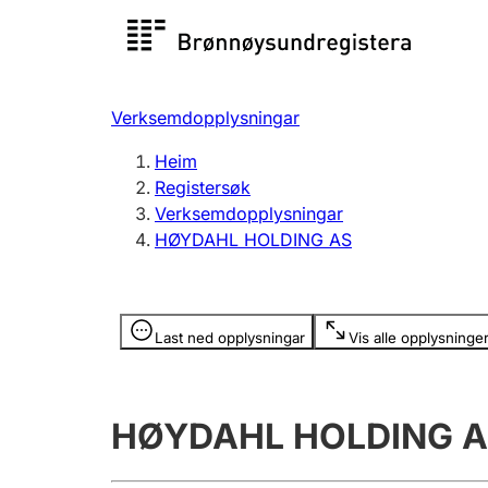
Registersøk
Aksjesel
Registrer
Verksemdopplysningar
Lag og foreining
Fleire
Heim
Registrere, endre, slette
organisa
Registersøk
Verksemdopplysningar
HØYDAHL HOLDING AS
Tinglysing
Jeger
Betaling 
Opplysninger er skjult
Last ned opplysningar
Vis alle opplysninge
Andre tema
HØYDAHL HOLDING 