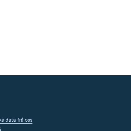
ke data frå oss
S