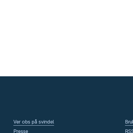
Ver obs på svindel
Bru
Presse
RS