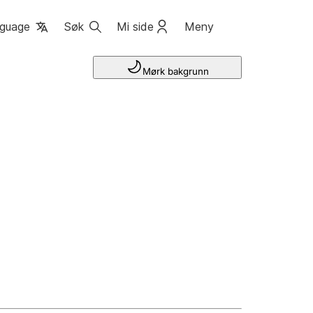
guage
Søk
Mi side
Meny
Mørk bakgrunn