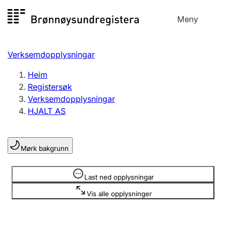
Hopp
Meny
Registersøk
til
Søk
Velg språk
innhald
Verksemdopplysningar
Aksjeselskap
Registrere, endre, slette
Heim
Registersøk
Verksemdopplysningar
Enkeltpersonføretak
HJALT AS
Registrere, endre, slette
Mørk bakgrunn
Lag og foreining
Registrere, endre, slette
Opplysninger er skjult
Last ned opplysningar
Vis alle opplysninger
Fleire organisasjonsformer