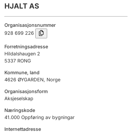
HJALT AS
Årsrekneskap
Innsending og forseinkingsgebyr
Organisasjonsnummer
928 699 226
Tinglysing
Forretningsadresse
Hildalshaugen 2
5337
RONG
Jeger
Betaling og jegeravgiftskort
Kommune, land
4626
ØYGARDEN
,
Norge
Ektepaktrettleiaren
Organisasjonsform
Aksjeselskap
Næringskode
Andre tema
41.000
Oppføring av bygningar
Internettadresse