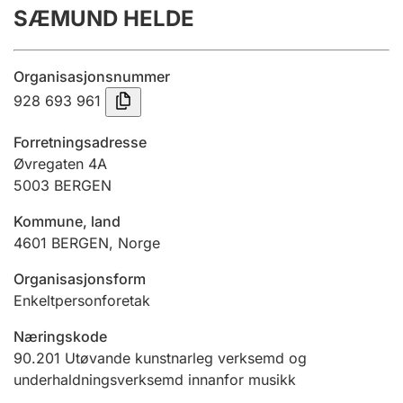
SÆMUND HELDE
Årsrekneskap
Innsending og forseinkingsgebyr
Organisasjonsnummer
928 693 961
Tinglysing
Forretningsadresse
Øvregaten 4A
5003
BERGEN
Jeger
Betaling og jegeravgiftskort
Kommune, land
4601
BERGEN
,
Norge
Ektepaktrettleiaren
Organisasjonsform
Enkeltpersonforetak
Næringskode
Andre tema
90.201
Utøvande kunstnarleg verksemd og
underhaldningsverksemd innanfor musikk