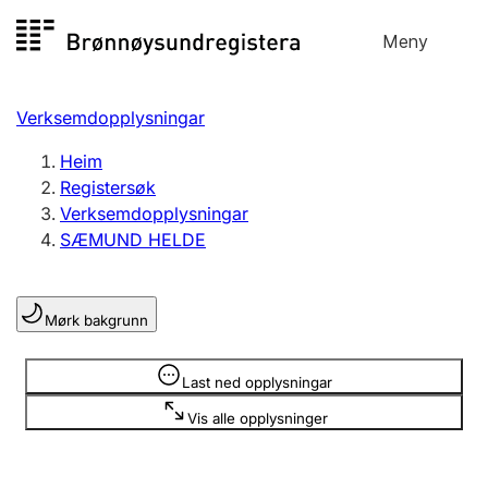
Hopp
Meny
Registersøk
til
Søk
Velg språk
innhald
Verksemdopplysningar
Aksjeselskap
Registrere, endre, slette
Heim
Registersøk
Verksemdopplysningar
Enkeltpersonføretak
SÆMUND HELDE
Registrere, endre, slette
Mørk bakgrunn
Lag og foreining
Registrere, endre, slette
Opplysninger er skjult
Last ned opplysningar
Vis alle opplysninger
Fleire organisasjonsformer