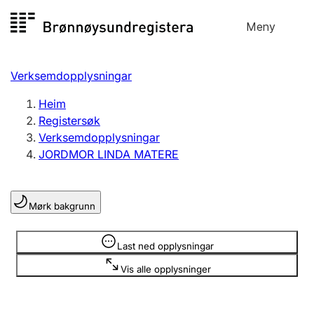
Hopp
Meny
Registersøk
til
Søk
Velg språk
innhald
Verksemdopplysningar
Aksjeselskap
Registrere, endre, slette
Heim
Registersøk
Verksemdopplysningar
Enkeltpersonføretak
JORDMOR LINDA MATERE
Registrere, endre, slette
Mørk bakgrunn
Lag og foreining
Registrere, endre, slette
Opplysninger er skjult
Last ned opplysningar
Vis alle opplysninger
Fleire organisasjonsformer