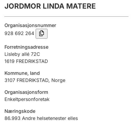
JORDMOR LINDA MATERE
Årsrekneskap
Innsending og forseinkingsgebyr
Organisasjonsnummer
928 692 264
Tinglysing
Forretningsadresse
Lisleby allé 72C
1619
FREDRIKSTAD
Jeger
Betaling og jegeravgiftskort
Kommune, land
3107
FREDRIKSTAD
,
Norge
Ektepaktrettleiaren
Organisasjonsform
Enkeltpersonforetak
Næringskode
Andre tema
86.993
Andre helsetenester elles