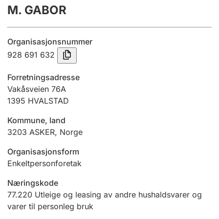
M. GABOR
Årsrekneskap
Innsending og forseinkingsgebyr
Organisasjonsnummer
928 691 632
Tinglysing
Forretningsadresse
Vakåsveien 76A
1395
HVALSTAD
Jeger
Betaling og jegeravgiftskort
Kommune, land
3203
ASKER
,
Norge
Ektepaktrettleiaren
Organisasjonsform
Enkeltpersonforetak
Næringskode
Andre tema
77.220
Utleige og leasing av andre hushaldsvarer og
varer til personleg bruk