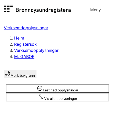
Hopp
Meny
Registersøk
til
Søk
Velg språk
innhald
Verksemdopplysningar
Aksjeselskap
Registrere, endre, slette
Heim
Registersøk
Verksemdopplysningar
Enkeltpersonføretak
M. GABOR
Registrere, endre, slette
Mørk bakgrunn
Lag og foreining
Registrere, endre, slette
Opplysninger er skjult
Last ned opplysningar
Vis alle opplysninger
Fleire organisasjonsformer