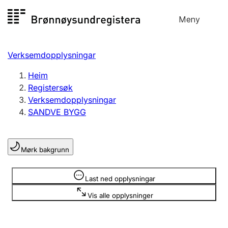
Hopp
Meny
Registersøk
til
Søk
Velg språk
innhald
Verksemdopplysningar
Aksjeselskap
Registrere, endre, slette
Heim
Registersøk
Verksemdopplysningar
Enkeltpersonføretak
SANDVE BYGG
Registrere, endre, slette
Mørk bakgrunn
Lag og foreining
Registrere, endre, slette
Opplysninger er skjult
Last ned opplysningar
Vis alle opplysninger
Fleire organisasjonsformer