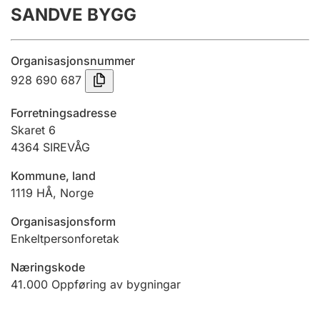
SANDVE BYGG
Årsrekneskap
Innsending og forseinkingsgebyr
Organisasjonsnummer
928 690 687
Tinglysing
Forretningsadresse
Skaret 6
4364
SIREVÅG
Jeger
Betaling og jegeravgiftskort
Kommune, land
1119
HÅ
,
Norge
Ektepaktrettleiaren
Organisasjonsform
Enkeltpersonforetak
Næringskode
Andre tema
41.000
Oppføring av bygningar