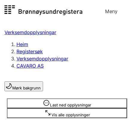
Hopp
Meny
Registersøk
til
Søk
Velg språk
innhald
Verksemdopplysningar
Aksjeselskap
Registrere, endre, slette
Heim
Registersøk
Verksemdopplysningar
Enkeltpersonføretak
CAVARO AS
Registrere, endre, slette
Mørk bakgrunn
Lag og foreining
Registrere, endre, slette
Opplysninger er skjult
Last ned opplysningar
Vis alle opplysninger
Fleire organisasjonsformer