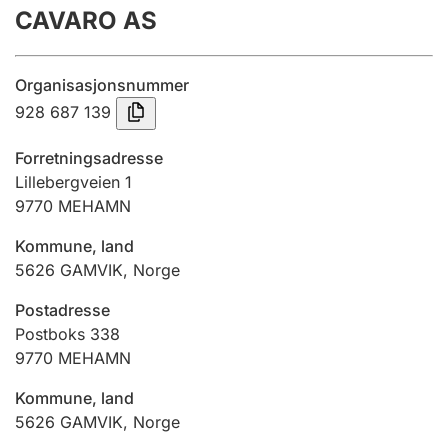
CAVARO AS
Årsrekneskap
Innsending og forseinkingsgebyr
Organisasjonsnummer
928 687 139
Tinglysing
Forretningsadresse
Lillebergveien 1
9770
MEHAMN
Jeger
Betaling og jegeravgiftskort
Kommune, land
5626
GAMVIK
,
Norge
Ektepaktrettleiaren
Postadresse
Postboks 338
9770
MEHAMN
Andre tema
Kommune, land
5626
GAMVIK
,
Norge