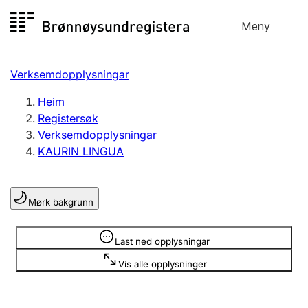
Hopp
Meny
Registersøk
til
Søk
Velg språk
innhald
Verksemdopplysningar
Aksjeselskap
Registrere, endre, slette
Heim
Registersøk
Verksemdopplysningar
Enkeltpersonføretak
KAURIN LINGUA
Registrere, endre, slette
Mørk bakgrunn
Lag og foreining
Registrere, endre, slette
Opplysninger er skjult
Last ned opplysningar
Vis alle opplysninger
Fleire organisasjonsformer