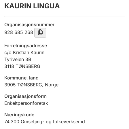
KAURIN LINGUA
Årsrekneskap
Innsending og forseinkingsgebyr
Organisasjonsnummer
928 685 268
Tinglysing
Forretningsadresse
c/o Kristian Kaurin
Tyriveien 3B
Jeger
3118
TØNSBERG
Betaling og jegeravgiftskort
Kommune, land
3905
TØNSBERG
,
Norge
Ektepaktrettleiaren
Organisasjonsform
Enkeltpersonforetak
Andre tema
Næringskode
74.300
Omsetjing- og tolkeverksemd