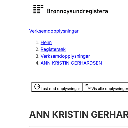
Registersøk
Aksjesel
Registrer
Verksemdopplysningar
Lag og foreining
Fleire
Heim
Registrere, endre, slette
organisa
Registersøk
Verksemdopplysningar
ANN KRISTIN GERHARDSEN
Tinglysing
Jeger
Betaling 
Opplysninger er skjult
Last ned opplysningar
Vis alle opplysninge
Andre tema
ANN KRISTIN GERHA