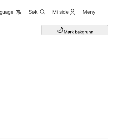
guage
Søk
Mi side
Meny
Mørk bakgrunn