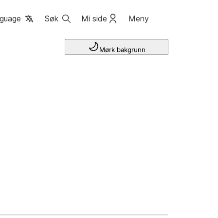
guage
Søk
Mi side
Meny
Mørk bakgrunn