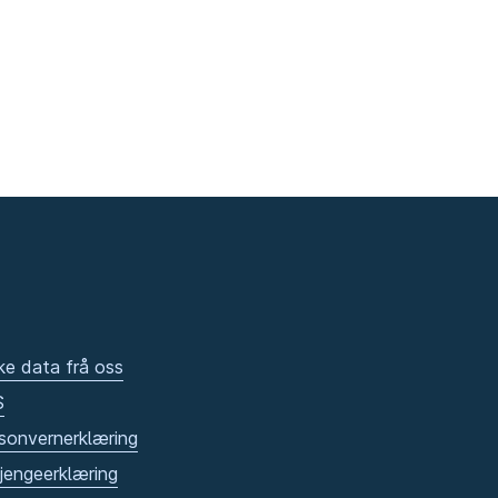
ke data frå oss
S
sonvernerklæring
gjengeerklæring