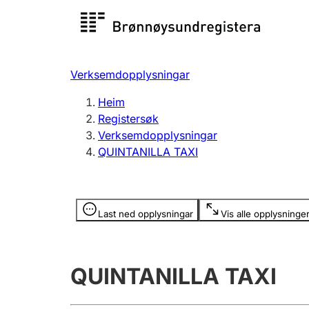
Registersøk
Aksjesel
Registrer
Verksemdopplysningar
Lag og foreining
Fleire
Heim
Registrere, endre, slette
organisa
Registersøk
Verksemdopplysningar
QUINTANILLA TAXI
Tinglysing
Jeger
Betaling 
Opplysninger er skjult
Last ned opplysningar
Vis alle opplysninge
Andre tema
QUINTANILLA TAXI