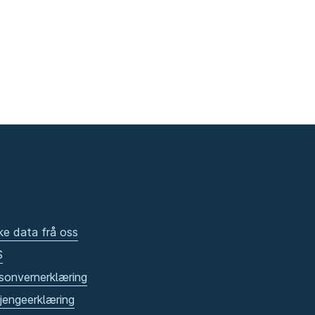
ke data frå oss
S
sonvernerklæring
gjengeerklæring