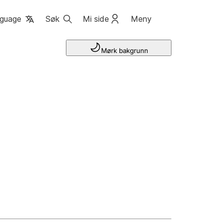
guage
Søk
Mi side
Meny
Mørk bakgrunn