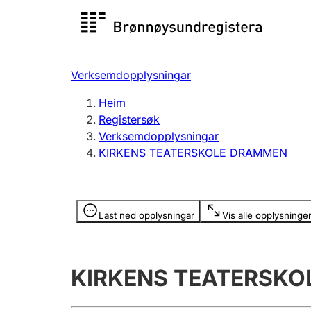
Registersøk
Aksjesel
Registrer
Verksemdopplysningar
Lag og foreining
Fleire
Heim
Registrere, endre, slette
organisa
Registersøk
Verksemdopplysningar
KIRKENS TEATERSKOLE DRAMMEN
Tinglysing
Jeger
Betaling 
Opplysninger er skjult
Last ned opplysningar
Vis alle opplysninge
Andre tema
KIRKENS TEATERSK