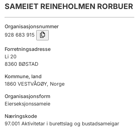
SAMEIET REINEHOLMEN RORBUER
Årsrekneskap
Innsending og forseinkingsgebyr
Organisasjonsnummer
928 683 915
Tinglysing
Forretningsadresse
Li 20
8360
BØSTAD
Jeger
Betaling og jegeravgiftskort
Kommune, land
1860
VESTVÅGØY
,
Norge
Ektepaktrettleiaren
Organisasjonsform
Eierseksjonssameie
Næringskode
Andre tema
97.001
Aktivitetar i burettslag og bustadsameigar