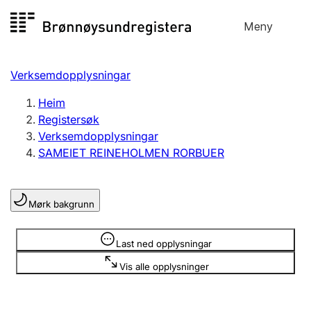
Hopp
Meny
Registersøk
til
Søk
Velg språk
innhald
Verksemdopplysningar
Aksjeselskap
Registrere, endre, slette
Heim
Registersøk
Verksemdopplysningar
Enkeltpersonføretak
SAMEIET REINEHOLMEN RORBUER
Registrere, endre, slette
Mørk bakgrunn
Lag og foreining
Registrere, endre, slette
Opplysninger er skjult
Last ned opplysningar
Vis alle opplysninger
Fleire organisasjonsformer