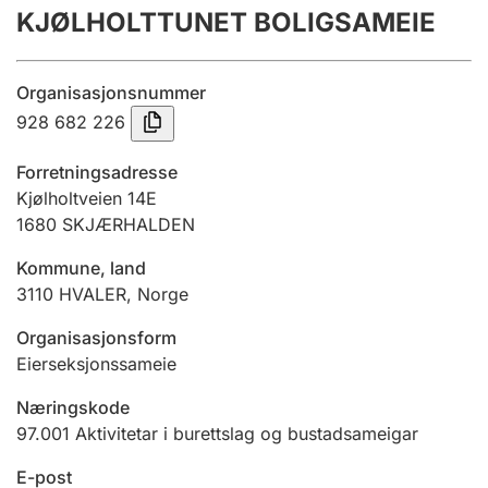
KJØLHOLTTUNET BOLIGSAMEIE
Årsrekneskap
Innsending og forseinkingsgebyr
Organisasjonsnummer
928 682 226
Tinglysing
Forretningsadresse
Kjølholtveien 14E
1680
SKJÆRHALDEN
Jeger
Betaling og jegeravgiftskort
Kommune, land
3110
HVALER
,
Norge
Ektepaktrettleiaren
Organisasjonsform
Eierseksjonssameie
Næringskode
Andre tema
97.001
Aktivitetar i burettslag og bustadsameigar
E-post