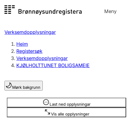
Hopp
Meny
Registersøk
til
Søk
Velg språk
innhald
Verksemdopplysningar
Aksjeselskap
Registrere, endre, slette
Heim
Registersøk
Verksemdopplysningar
Enkeltpersonføretak
KJØLHOLTTUNET BOLIGSAMEIE
Registrere, endre, slette
Mørk bakgrunn
Lag og foreining
Registrere, endre, slette
Opplysninger er skjult
Last ned opplysningar
Vis alle opplysninger
Fleire organisasjonsformer