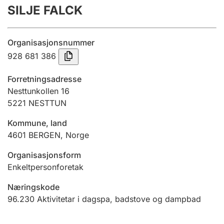
SILJE FALCK
Årsrekneskap
Innsending og forseinkingsgebyr
Organisasjonsnummer
928 681 386
Tinglysing
Forretningsadresse
Nesttunkollen 16
5221
NESTTUN
Jeger
Betaling og jegeravgiftskort
Kommune, land
4601
BERGEN
,
Norge
Ektepaktrettleiaren
Organisasjonsform
Enkeltpersonforetak
Næringskode
Andre tema
96.230
Aktivitetar i dagspa, badstove og dampbad