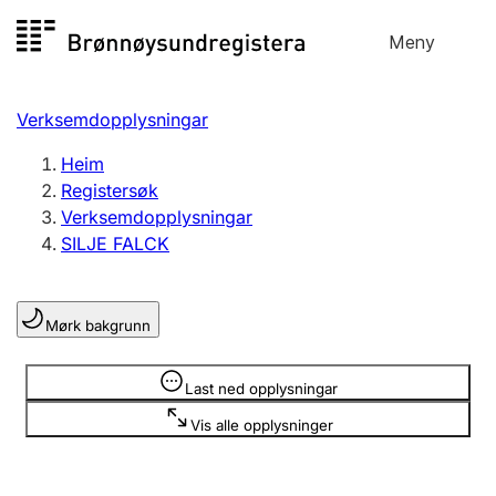
Hopp
Meny
Registersøk
til
Søk
Velg språk
innhald
Verksemdopplysningar
Aksjeselskap
Registrere, endre, slette
Heim
Registersøk
Verksemdopplysningar
Enkeltpersonføretak
SILJE FALCK
Registrere, endre, slette
Mørk bakgrunn
Lag og foreining
Registrere, endre, slette
Opplysninger er skjult
Last ned opplysningar
Vis alle opplysninger
Fleire organisasjonsformer