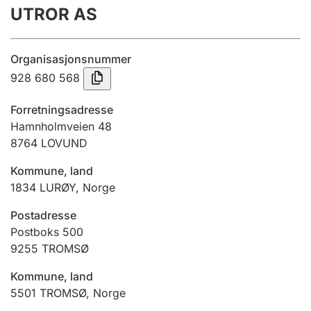
UTROR AS
Årsrekneskap
Innsending og forseinkingsgebyr
Organisasjonsnummer
928 680 568
Tinglysing
Forretningsadresse
Hamnholmveien 48
8764
LOVUND
Jeger
Betaling og jegeravgiftskort
Kommune, land
1834
LURØY
,
Norge
Ektepaktrettleiaren
Postadresse
Postboks 500
9255
TROMSØ
Andre tema
Kommune, land
5501
TROMSØ
,
Norge