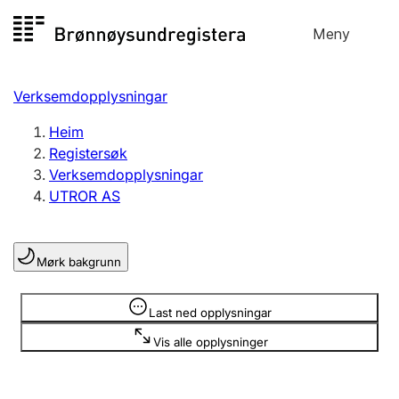
Hopp
Meny
Registersøk
til
Søk
Velg språk
innhald
Verksemdopplysningar
Aksjeselskap
Registrere, endre, slette
Heim
Registersøk
Verksemdopplysningar
Enkeltpersonføretak
UTROR AS
Registrere, endre, slette
Mørk bakgrunn
Lag og foreining
Registrere, endre, slette
Opplysninger er skjult
Last ned opplysningar
Vis alle opplysninger
Fleire organisasjonsformer