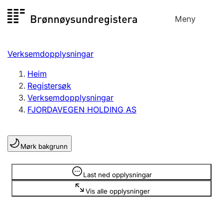
Hopp
Meny
Registersøk
til
Søk
Velg språk
innhald
Verksemdopplysningar
Aksjeselskap
Registrere, endre, slette
Heim
Registersøk
Verksemdopplysningar
Enkeltpersonføretak
FJORDAVEGEN HOLDING AS
Registrere, endre, slette
Mørk bakgrunn
Lag og foreining
Registrere, endre, slette
Opplysninger er skjult
Last ned opplysningar
Vis alle opplysninger
Fleire organisasjonsformer