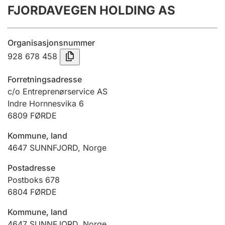
FJORDAVEGEN HOLDING AS
Årsrekneskap
Innsending og forseinkingsgebyr
Organisasjonsnummer
928 678 458
Tinglysing
Forretningsadresse
c/o Entreprenørservice AS
Indre Hornnesvika 6
Jeger
6809
FØRDE
Betaling og jegeravgiftskort
Kommune, land
4647
SUNNFJORD
,
Norge
Ektepaktrettleiaren
Postadresse
Postboks 678
6804
FØRDE
Andre tema
Kommune, land
4647
SUNNFJORD
,
Norge