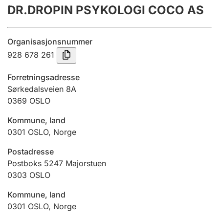
DR.DROPIN PSYKOLOGI COCO AS
Årsrekneskap
Innsending og forseinkingsgebyr
Organisasjonsnummer
928 678 261
Tinglysing
Forretningsadresse
Sørkedalsveien 8A
0369
OSLO
Jeger
Betaling og jegeravgiftskort
Kommune, land
0301
OSLO
,
Norge
Ektepaktrettleiaren
Postadresse
Postboks 5247 Majorstuen
0303
OSLO
Andre tema
Kommune, land
0301
OSLO
,
Norge