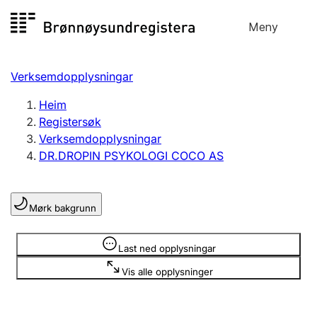
Hopp
Meny
Registersøk
til
Søk
Velg språk
innhald
Verksemdopplysningar
Aksjeselskap
Registrere, endre, slette
Heim
Registersøk
Verksemdopplysningar
Enkeltpersonføretak
DR.DROPIN PSYKOLOGI COCO AS
Registrere, endre, slette
Mørk bakgrunn
Lag og foreining
Registrere, endre, slette
Opplysninger er skjult
Last ned opplysningar
Vis alle opplysninger
Fleire organisasjonsformer