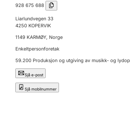
928 675 688
Liarlundvegen 33
4250
KOPERVIK
1149
KARMØY
,
Norge
Enkeltpersonforetak
59.200
Produksjon og utgiving av musikk- og lydo
Sjå e-post
Sjå mobilnummer