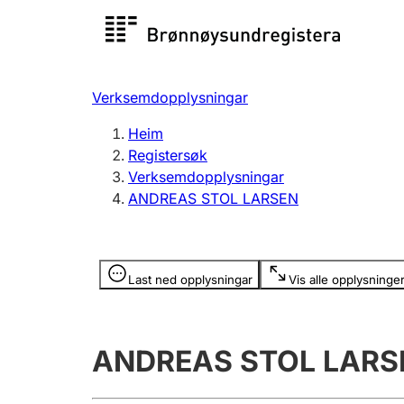
Registersøk
Aksjesel
Registrer
Verksemdopplysningar
Lag og foreining
Fleire
Heim
Registrere, endre, slette
organisa
Registersøk
Verksemdopplysningar
ANDREAS STOL LARSEN
Tinglysing
Jeger
Betaling 
Opplysninger er skjult
Last ned opplysningar
Vis alle opplysninge
Andre tema
ANDREAS STOL LARS