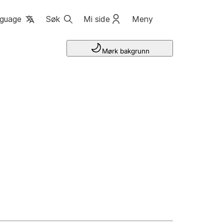
guage
Søk
Mi side
Meny
Mørk bakgrunn