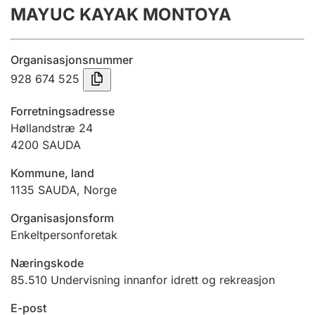
MAYUC KAYAK MONTOYA
Årsrekneskap
Innsending og forseinkingsgebyr
Organisasjonsnummer
928 674 525
Tinglysing
Forretningsadresse
Høllandstræ 24
4200
SAUDA
Jeger
Betaling og jegeravgiftskort
Kommune, land
1135
SAUDA
,
Norge
Ektepaktrettleiaren
Organisasjonsform
Enkeltpersonforetak
Næringskode
Andre tema
85.510
Undervisning innanfor idrett og rekreasjon
E-post