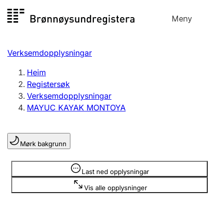
Hopp
Meny
Registersøk
til
Søk
Velg språk
innhald
Verksemdopplysningar
Aksjeselskap
Registrere, endre, slette
Heim
Registersøk
Verksemdopplysningar
Enkeltpersonføretak
MAYUC KAYAK MONTOYA
Registrere, endre, slette
Mørk bakgrunn
Lag og foreining
Registrere, endre, slette
Opplysninger er skjult
Last ned opplysningar
Vis alle opplysninger
Fleire organisasjonsformer