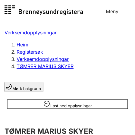
Hopp
Meny
Registersøk
til
Søk
Velg språk
innhald
Verksemdopplysningar
Aksjeselskap
Registrere, endre, slette
Heim
Registersøk
Verksemdopplysningar
Enkeltpersonføretak
TØMRER MARIUS SKYER
Registrere, endre, slette
Mørk bakgrunn
Lag og foreining
Registrere, endre, slette
Opplysninger er skjult
Last ned opplysningar
Fleire organisasjonsformer
TØMRER MARIUS SKYER