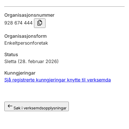
Årsrekneskap
Organisasjonsnummer
Innsending og forseinkingsgebyr
928 674 444
Organisasjonsform
Tinglysing
Enkeltpersonforetak
Status
Jeger
Sletta
(28. februar 2026)
Betaling og jegeravgiftskort
Kunngjeringar
Sjå registrerte kunngjeringar knytte til verksemda
Ektepaktrettleiaren
Søk i verksemdsopplysningar
Andre tema