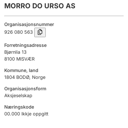
MORRO DO URSO AS
Årsrekneskap
Innsending og forseinkingsgebyr
Organisasjonsnummer
926 080 563
Tinglysing
Forretningsadresse
Bjørnlia 13
8100
MISVÆR
Jeger
Betaling og jegeravgiftskort
Kommune, land
1804
BODØ
,
Norge
Ektepaktrettleiaren
Organisasjonsform
Aksjeselskap
Næringskode
Andre tema
00.000
Ikkje oppgitt