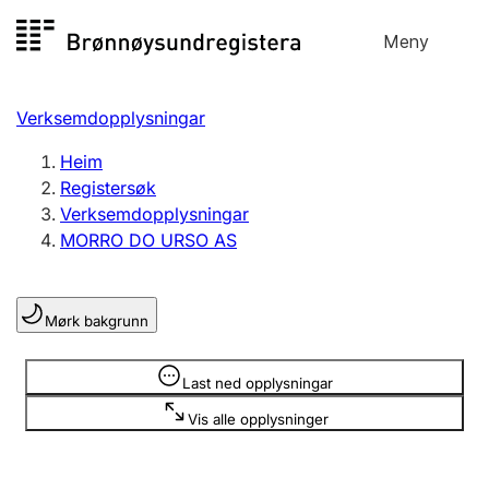
Hopp
Meny
Registersøk
til
Søk
Velg språk
innhald
Verksemdopplysningar
Aksjeselskap
Registrere, endre, slette
Heim
Registersøk
Verksemdopplysningar
Enkeltpersonføretak
MORRO DO URSO AS
Registrere, endre, slette
Mørk bakgrunn
Lag og foreining
Registrere, endre, slette
Opplysninger er skjult
Last ned opplysningar
Vis alle opplysninger
Fleire organisasjonsformer