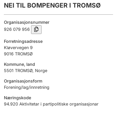
NEI TIL BOMPENGER I TROMSØ
Årsrekneskap
Innsending og forseinkingsgebyr
Organisasjonsnummer
926 079 956
Tinglysing
Forretningsadresse
Kløvervegen 9
9016
TROMSØ
Jeger
Betaling og jegeravgiftskort
Kommune, land
5501
TROMSØ
,
Norge
Ektepaktrettleiaren
Organisasjonsform
Forening/lag/innretning
Næringskode
Andre tema
94.920
Aktivitetar i partipolitiske organisasjonar