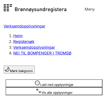
Hopp
Meny
Registersøk
til
Søk
Velg språk
innhald
Verksemdopplysningar
Aksjeselskap
Registrere, endre, slette
Heim
Registersøk
Verksemdopplysningar
Enkeltpersonføretak
NEI TIL BOMPENGER I TROMSØ
Registrere, endre, slette
Mørk bakgrunn
Lag og foreining
Registrere, endre, slette
Opplysninger er skjult
Last ned opplysningar
Vis alle opplysninger
Fleire organisasjonsformer