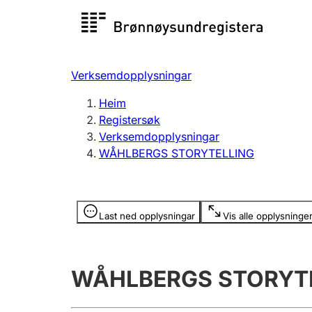
Registersøk
Aksjesel
Registrer
Verksemdopplysningar
Lag og foreining
Fleire
Heim
Registrere, endre, slette
organisa
Registersøk
Verksemdopplysningar
WÅHLBERGS STORYTELLING
Tinglysing
Jeger
Betaling 
Opplysninger er skjult
Last ned opplysningar
Vis alle opplysninge
Andre tema
WÅHLBERGS STORYT