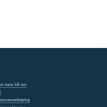
ke data frå oss
S
sonvernerklæring